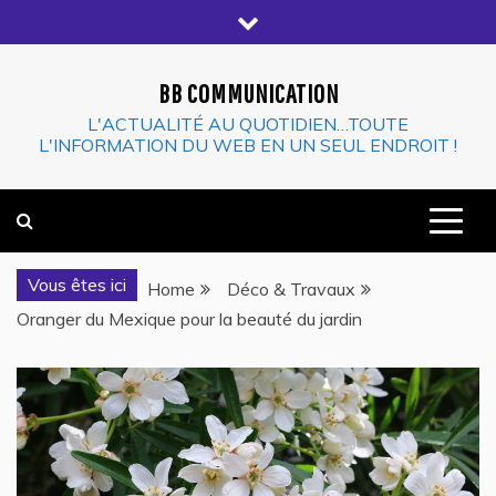
Skip
to
content
BB COMMUNICATION
L'ACTUALITÉ AU QUOTIDIEN…TOUTE
L'INFORMATION DU WEB EN UN SEUL ENDROIT !
Vous êtes ici
Home
Déco & Travaux
Oranger du Mexique pour la beauté du jardin