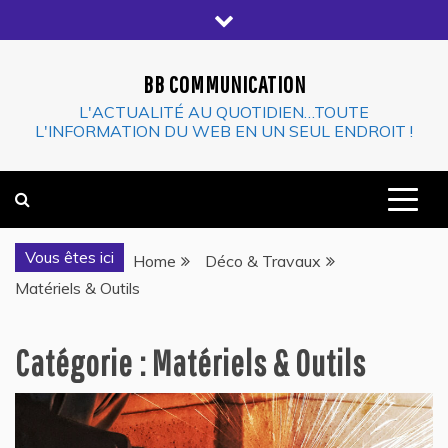
Skip
to
content
BB COMMUNICATION
L'ACTUALITÉ AU QUOTIDIEN…TOUTE
L'INFORMATION DU WEB EN UN SEUL ENDROIT !
Vous êtes ici
Home
Déco & Travaux
Matériels & Outils
Catégorie :
Matériels & Outils