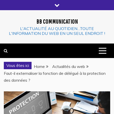
Skip
to
content
BB COMMUNICATION
L'ACTUALITÉ AU QUOTIDIEN…TOUTE
L'INFORMATION DU WEB EN UN SEUL ENDROIT !
Vous êtes ici
Home
Actualités du web
Faut-il externaliser la fonction de délégué à la protection
des données ?