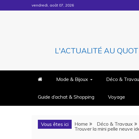
Skip
vendredi, août 07, 2026
to
content
L'ACTUALITÉ AU QUOT
Mode & Bijoux
Déco & Trava
Guide d’achat & Shopping
Voyage
Home
Déco & Travaux
Vous êtes ici
Trouver la mini pelle neuve idé