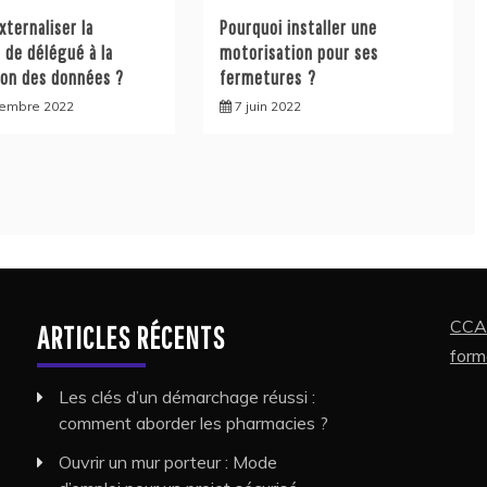
externaliser la
Pourquoi installer une
 de délégué à la
motorisation pour ses
ion des données ?
fermetures ?
cembre 2022
7 juin 2022
CCAE
ARTICLES RÉCENTS
form
Les clés d’un démarchage réussi :
comment aborder les pharmacies ?
Ouvrir un mur porteur : Mode