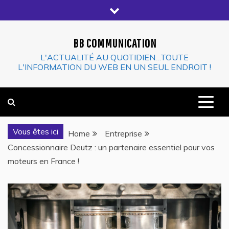
Skip
to
content
BB COMMUNICATION
L'ACTUALITÉ AU QUOTIDIEN…TOUTE
L'INFORMATION DU WEB EN UN SEUL ENDROIT !
Vous êtes ici
Home
Entreprise
Concessionnaire Deutz : un partenaire essentiel pour vos
moteurs en France !