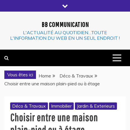
Skip
to
content
BB COMMUNICATION
L'ACTUALITÉ AU QUOTIDIEN…TOUTE
L'INFORMATION DU WEB EN UN SEUL ENDROIT !
Vous êtes ici
Home
Déco & Travaux
Choisir entre une maison plain-pied ou à étage
Déco & Travaux
Immobilier
Jardin & Exterieurs
Choisir entre une maison
plain-pied ou à étage