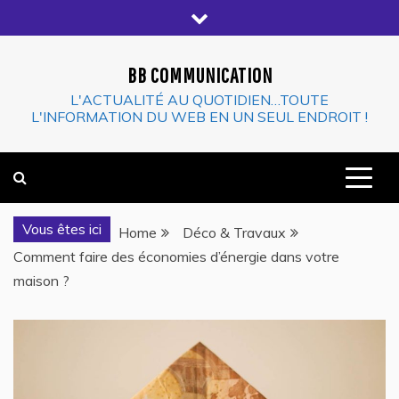
Skip
to
content
BB COMMUNICATION
L'ACTUALITÉ AU QUOTIDIEN…TOUTE
L'INFORMATION DU WEB EN UN SEUL ENDROIT !
Vous êtes ici
Home
Déco & Travaux
Comment faire des économies d’énergie dans votre
maison ?