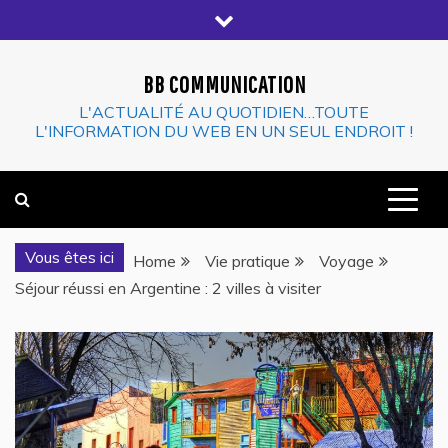
Skip
to
content
BB COMMUNICATION
L'ACTUALITÉ AU QUOTIDIEN…TOUTE
L'INFORMATION DU WEB EN UN SEUL ENDROIT !
Vous êtes ici
Home
Vie pratique
Voyage
Séjour réussi en Argentine : 2 villes à visiter