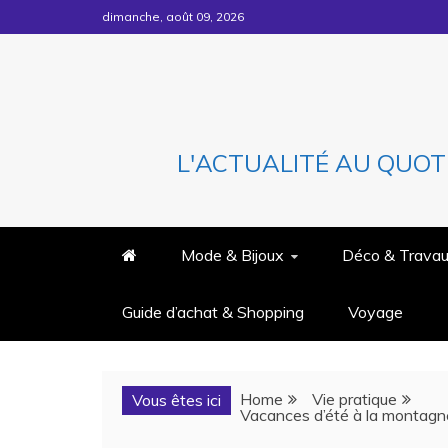
Skip
dimanche, août 09, 2026
to
content
L'ACTUALITÉ AU QUOT
Mode & Bijoux
Déco & Trava
Guide d’achat & Shopping
Voyage
Home
Vie pratique
Vous êtes ici
Vacances d’été à la montagne 