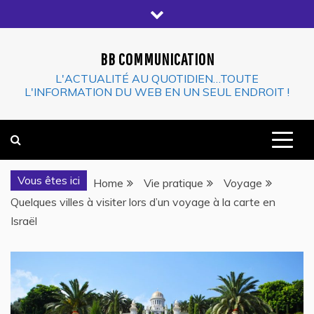
Skip
to
content
BB COMMUNICATION
L'ACTUALITÉ AU QUOTIDIEN…TOUTE
L'INFORMATION DU WEB EN UN SEUL ENDROIT !
Vous êtes ici
Home
Vie pratique
Voyage
Quelques villes à visiter lors d’un voyage à la carte en
Israël