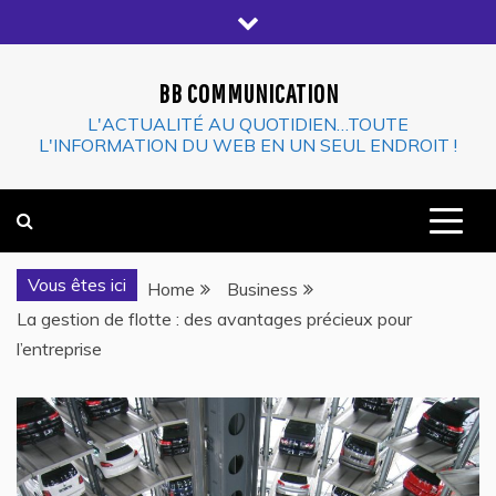
Skip
to
content
BB COMMUNICATION
L'ACTUALITÉ AU QUOTIDIEN…TOUTE
L'INFORMATION DU WEB EN UN SEUL ENDROIT !
Vous êtes ici
Home
Business
La gestion de flotte : des avantages précieux pour
l’entreprise