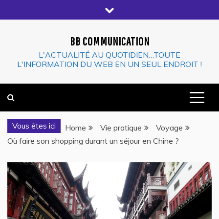
Skip
to
content
BB COMMUNICATION
L'ACTUALITÉ AU QUOTIDIEN…TOUTE
L'INFORMATION DU WEB EN UN SEUL ENDROIT !
Vous êtes ici
Home
Vie pratique
Voyage
Où faire son shopping durant un séjour en Chine ?