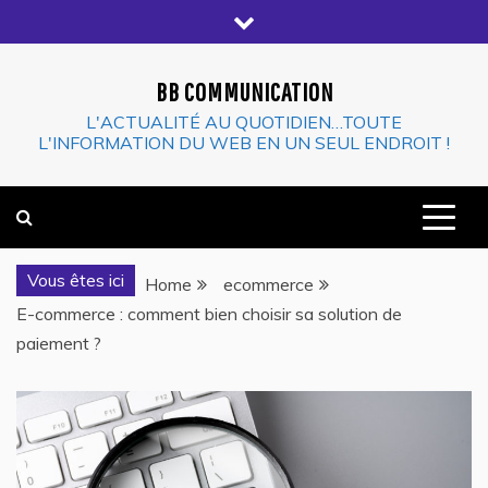
Skip
to
content
BB COMMUNICATION
L'ACTUALITÉ AU QUOTIDIEN…TOUTE
L'INFORMATION DU WEB EN UN SEUL ENDROIT !
Vous êtes ici
Home
ecommerce
E-commerce : comment bien choisir sa solution de
paiement ?