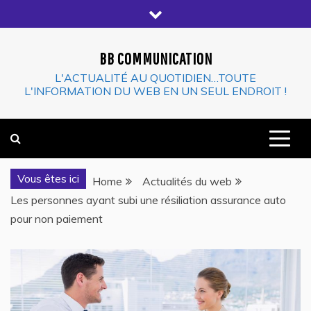
Skip
to
content
BB COMMUNICATION
L'ACTUALITÉ AU QUOTIDIEN…TOUTE
L'INFORMATION DU WEB EN UN SEUL ENDROIT !
Vous êtes ici
Home
Actualités du web
Les personnes ayant subi une résiliation assurance auto
pour non paiement