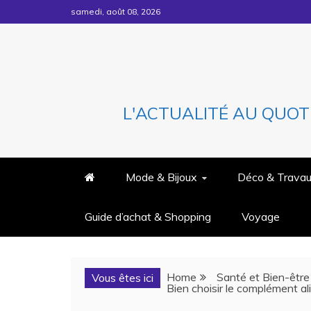
Skip
samedi, août 08, 2026
to
content
L'ACTUALITÉ AU QUOT
Mode & Bijoux
Déco & Trava
Guide d’achat & Shopping
Voyage
Home
Santé et Bien-être
Vous êtes ici
Bien choisir le complément al