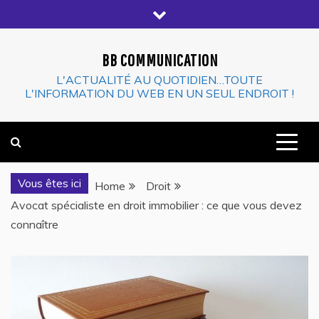
Skip
to
content
BB COMMUNICATION
L'ACTUALITÉ AU QUOTIDIEN…TOUTE
L'INFORMATION DU WEB EN UN SEUL ENDROIT !
Vous êtes ici
Home
Droit
Avocat spécialiste en droit immobilier : ce que vous devez
connaître