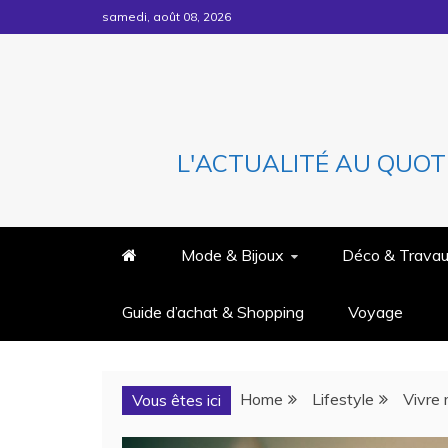
Skip
samedi, août 08, 2026
to
content
L'ACTUALITÉ AU QUOT
Mode & Bijoux
Déco & Trava
Guide d’achat & Shopping
Voyage
Home
Lifestyle
Vivre 
Vous êtes ici