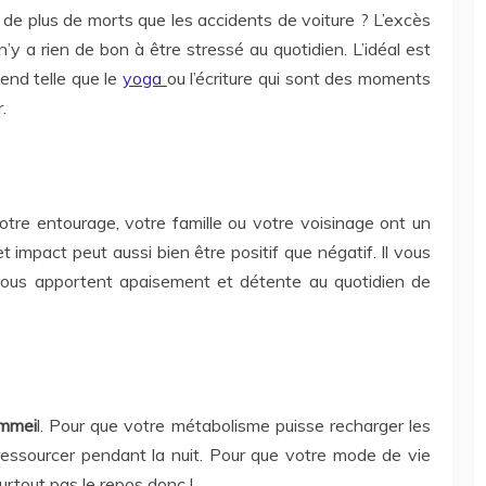
de plus de morts que les accidents de voiture ? L’excès
 n’y a rien de bon à être stressé au quotidien. L’idéal est
end telle que le
yoga
ou l’écriture qui sont des moments
.
tre entourage, votre famille ou votre voisinage ont un
t impact peut aussi bien être positif que négatif. Il vous
 vous apportent apaisement et détente au quotidien de
ommei
l. Pour que votre métabolisme puisse recharger les
e ressourcer pendant la nuit. Pour que votre mode de vie
surtout pas le repos donc !