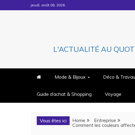
Skip
jeudi, août 06, 2026
to
content
L'ACTUALITÉ AU QUOT
Mode & Bijoux
Déco & Trava
Guide d’achat & Shopping
Voyage
Home
Entreprise
Vous êtes ici
Comment les couleurs affecte