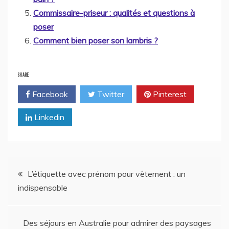
Commissaire-priseur : qualités et questions à
poser
Comment bien poser son lambris ?
SHARE
Facebook
Twitter
Pinterest
Linkedin
Navigation
L’étiquette avec prénom pour vêtement : un
indispensable
de
l’article
Des séjours en Australie pour admirer des paysages