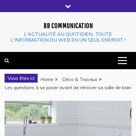
Skip
to
content
BB COMMUNICATION
L'ACTUALITÉ AU QUOTIDIEN…TOUTE
L'INFORMATION DU WEB EN UN SEUL ENDROIT !
Vous êtes ici
Home
Déco & Travaux
Les questions à se poser avant de rénover sa salle de bain