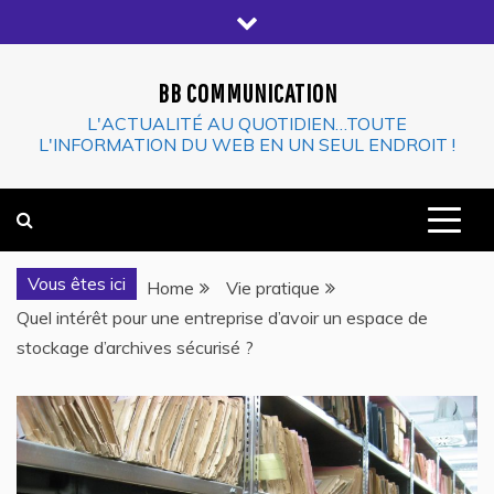
Skip
to
content
BB COMMUNICATION
L'ACTUALITÉ AU QUOTIDIEN…TOUTE
L'INFORMATION DU WEB EN UN SEUL ENDROIT !
Vous êtes ici
Home
Vie pratique
Quel intérêt pour une entreprise d’avoir un espace de
stockage d’archives sécurisé ?