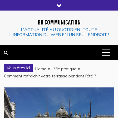
Skip
to
content
BB COMMUNICATION
L'ACTUALITÉ AU QUOTIDIEN…TOUTE
L'INFORMATION DU WEB EN UN SEUL ENDROIT !
Vous êtes ici
Home
Vie pratique
Comment rafraichir votre terrasse pendant l’été ?