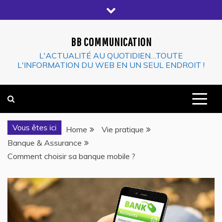
Skip
to
content
BB COMMUNICATION
L'ACTUALITÉ AU QUOTIDIEN…TOUTE
L'INFORMATION DU WEB EN UN SEUL ENDROIT !
Vous êtes ici
Home
Vie pratique
Banque & Assurance
Comment choisir sa banque mobile ?