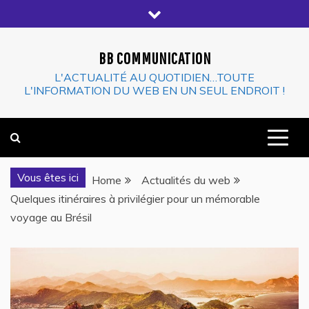
Skip
to
content
BB COMMUNICATION
L'ACTUALITÉ AU QUOTIDIEN…TOUTE
L'INFORMATION DU WEB EN UN SEUL ENDROIT !
Vous êtes ici
Home
Actualités du web
Quelques itinéraires à privilégier pour un mémorable
voyage au Brésil