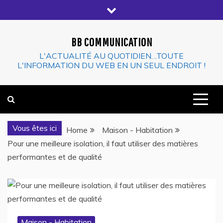
Skip
to
content
BB COMMUNICATION
L'ACTUALITÉ AU QUOTIDIEN…TOUTE
L'INFORMATION DU WEB EN UN SEUL ENDROIT !
Vous êtes ici
Home
Maison - Habitation
Pour une meilleure isolation, il faut utiliser des matières
performantes et de qualité
Maison - Habitation