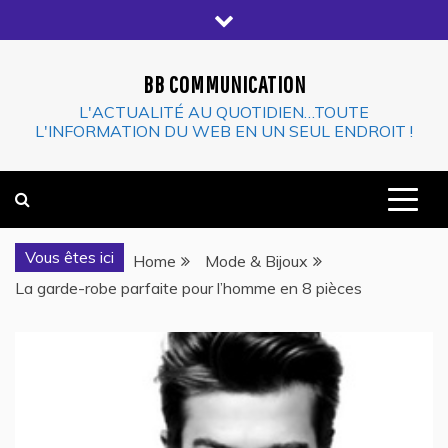
Skip
to
content
BB COMMUNICATION
L'ACTUALITÉ AU QUOTIDIEN…TOUTE
L'INFORMATION DU WEB EN UN SEUL ENDROIT !
Vous êtes ici
Home
Mode & Bijoux
La garde-robe parfaite pour l’homme en 8 pièces