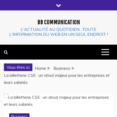
Skip
to
content
BB COMMUNICATION
L'ACTUALITÉ AU QUOTIDIEN…TOUTE
L'INFORMATION DU WEB EN UN SEUL ENDROIT !
Vous êtes ici
Home
Business
La billetterie CSE : un atout majeur pour les entreprises et
leurs salariés
Business