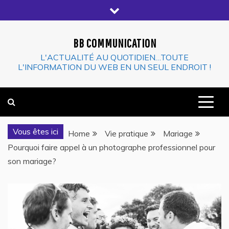
Skip
to
content
BB COMMUNICATION
L'ACTUALITÉ AU QUOTIDIEN…TOUTE
L'INFORMATION DU WEB EN UN SEUL ENDROIT !
Vous êtes ici
Home
Vie pratique
Mariage
Pourquoi faire appel à un photographe professionnel pour
son mariage?