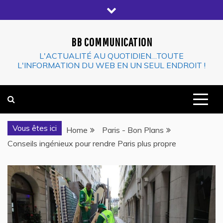
Skip
to
content
BB COMMUNICATION
L'ACTUALITÉ AU QUOTIDIEN…TOUTE
L'INFORMATION DU WEB EN UN SEUL ENDROIT !
Vous êtes ici
Home
Paris - Bon Plans
Conseils ingénieux pour rendre Paris plus propre