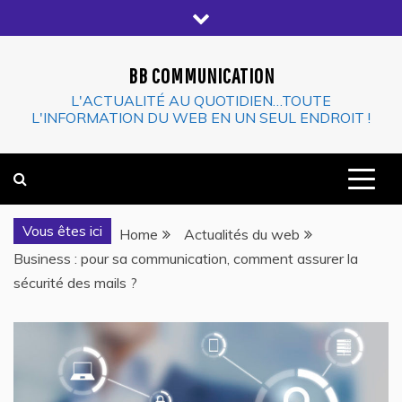
Skip
to
content
BB COMMUNICATION
L'ACTUALITÉ AU QUOTIDIEN…TOUTE
L'INFORMATION DU WEB EN UN SEUL ENDROIT !
Vous êtes ici
Home
Actualités du web
Business : pour sa communication, comment assurer la
sécurité des mails ?