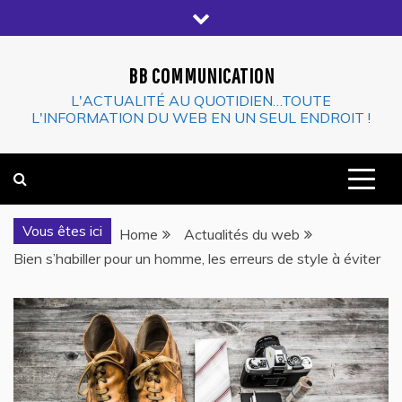
Skip
to
content
BB COMMUNICATION
L'ACTUALITÉ AU QUOTIDIEN…TOUTE
L'INFORMATION DU WEB EN UN SEUL ENDROIT !
Vous êtes ici
Home
Actualités du web
Bien s’habiller pour un homme, les erreurs de style à éviter