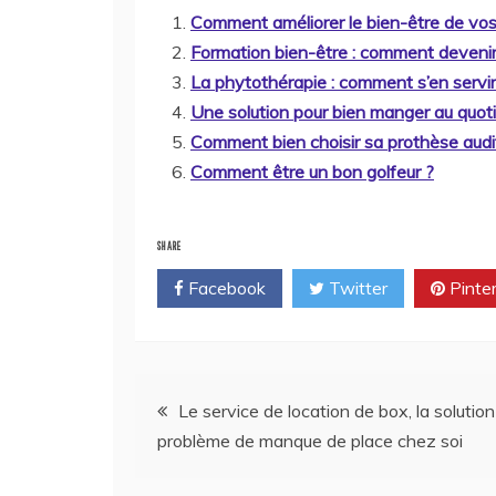
Comment améliorer le bien-être de vos s
Formation bien-être : comment devenir
La phytothérapie : comment s’en servir
Une solution pour bien manger au quot
Comment bien choisir sa prothèse audi
Comment être un bon golfeur ?
SHARE
Facebook
Twitter
Pinte
Navigation
Le service de location de box, la solution
problème de manque de place chez soi
de