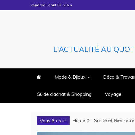
Skip
vendredi, août 07, 2026
to
content
L'ACTUALITÉ AU QUOT
Mode & Bijoux
Déco & Trava
Guide d’achat & Shopping
Voyage
Home
Santé et Bien-être
Vous êtes ici