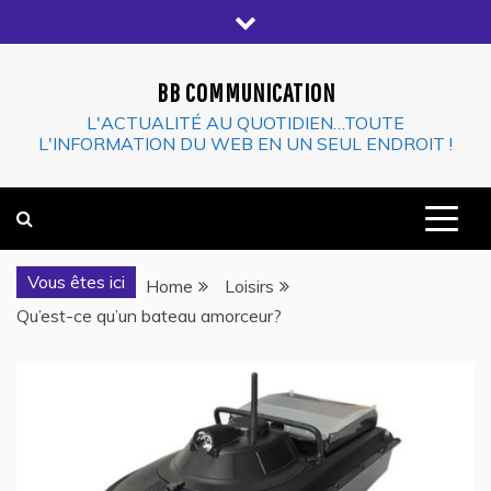
Skip
to
content
BB COMMUNICATION
L'ACTUALITÉ AU QUOTIDIEN…TOUTE
L'INFORMATION DU WEB EN UN SEUL ENDROIT !
Vous êtes ici
Home
Loisirs
Qu’est-ce qu’un bateau amorceur?