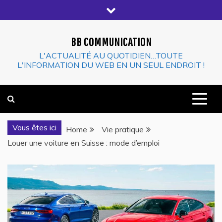
Skip
to
content
BB COMMUNICATION
L'ACTUALITÉ AU QUOTIDIEN…TOUTE
L'INFORMATION DU WEB EN UN SEUL ENDROIT !
Vous êtes ici
Home
Vie pratique
Louer une voiture en Suisse : mode d’emploi