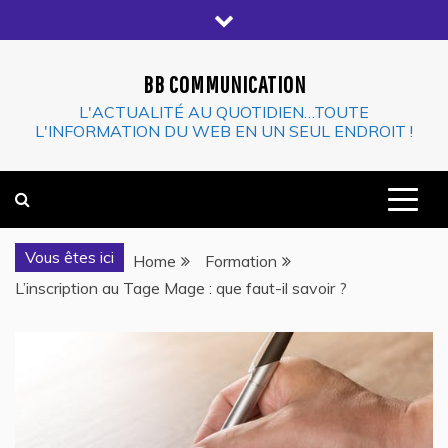
Skip
to
content
BB COMMUNICATION
L'ACTUALITÉ AU QUOTIDIEN…TOUTE
L'INFORMATION DU WEB EN UN SEUL ENDROIT !
Vous êtes ici
Home
Formation
L’inscription au Tage Mage : que faut-il savoir ?