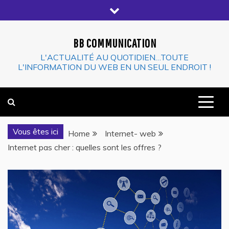
Skip
to
content
BB COMMUNICATION
L'ACTUALITÉ AU QUOTIDIEN…TOUTE
L'INFORMATION DU WEB EN UN SEUL ENDROIT !
Vous êtes ici
Home
Internet- web
Internet pas cher : quelles sont les offres ?