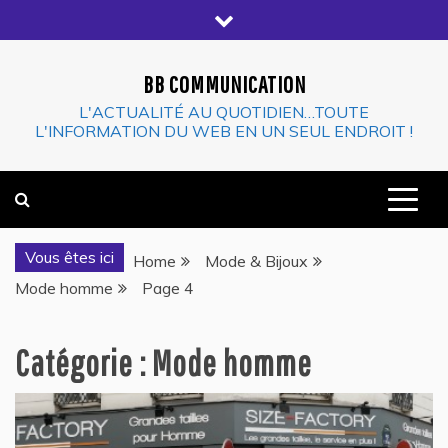
Skip
to
content
BB COMMUNICATION
L'ACTUALITÉ AU QUOTIDIEN…TOUTE
L'INFORMATION DU WEB EN UN SEUL ENDROIT !
Vous êtes ici
Home
Mode & Bijoux
Mode homme
Page 4
Catégorie :
Mode homme