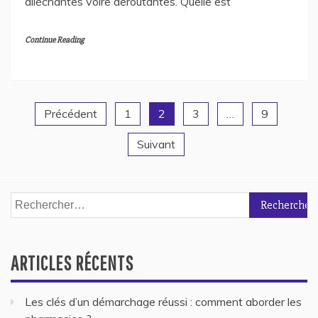
alléchantes voire déroutantes. Quelle est
Continue Reading
Précédent
1
2
3
…
9
Navigation
Suivant
des
articles
Rechercher :
ARTICLES RÉCENTS
Les clés d’un démarchage réussi : comment aborder les