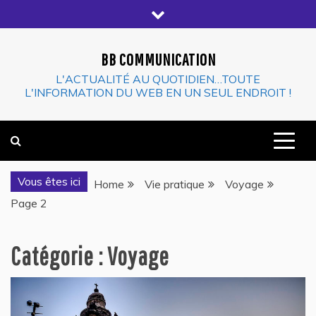
Skip
to
content
BB COMMUNICATION
L'ACTUALITÉ AU QUOTIDIEN…TOUTE
L'INFORMATION DU WEB EN UN SEUL ENDROIT !
Vous êtes ici
Home
Vie pratique
Voyage
Page 2
Catégorie :
Voyage