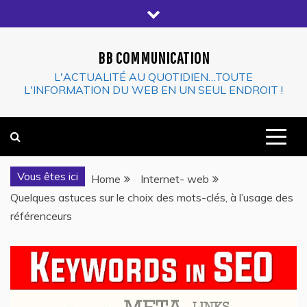
Skip
to
content
BB COMMUNICATION
L'ACTUALITÉ AU QUOTIDIEN…TOUTE
L'INFORMATION DU WEB EN UN SEUL ENDROIT !
Vous êtes ici
Home
Internet- web
Quelques astuces sur le choix des mots-clés, à l’usage des
référenceurs